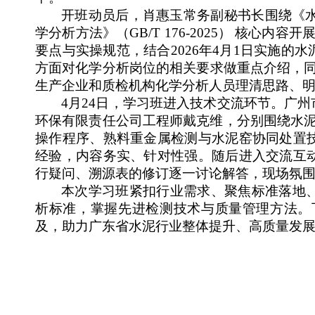
开班动员后，肖惠玉常务副秘书长围绕《
学分析方法》
（
GB/T 176-2025
）
核心内容开
要点与实操规范，
结合
2026年4月1日实施
方面对化学分析岗位的相关要求做重点介绍，
生产企业和质检机构化学分析
人员理清思路、
4月24日，学习班进入技术交流环节。广
环保有限责任公司工程师戴克维，分别围绕
水
操作程序、
熟料重金属检测与水泥窑协同处置
经验，内容务实、针对性强。
随后进入
交流
互
行疑问
、溯源表的修订
逐一
讨论
解答，
现场
氛
本次学习班紧扣行业需求、聚焦标准落地
析标准，掌握先进检测技术与质量管理方法。
及，助力广东省水泥行业整体提升、高质量发