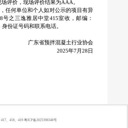
现场评价，现场评价结果为
AAA。
内，任何单位和个人如对公示的项目有异
号之三逸雅居中堂415室收，邮编：
名、身份证号
码
和联系电话。
广东省预拌混凝土行业协会
20
2
5
年
7
月
28
日
7、418、419
粤ICP备2025398348号