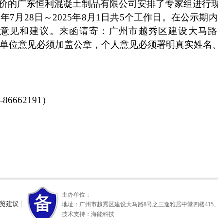
价的
广东恒利混凝土制品有限公司
安排了专家组进行
5年
7
月
28
日～
2025年
8
月
1
日共
5个工作日。在公示期
意见和建议。来函请寄：广州市越秀区建设大马路8
3.com。单位意见必须加盖公章，个人意见必须署明真实姓
0-86662191）
主办单位：
览建议
|
地址：广州市越秀区建设大马路8号之三逸雅居中堂四楼415、41
技术支持：海能科技