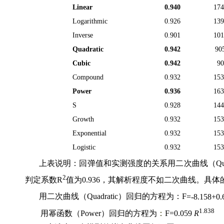
Linear
0.940
174
Logarithmic
0.926
139
Inverse
0.901
101
Quadratic
0.942
90
Cubic
0.942
90
Compound
0.932
153
Power
0.936
163
S
0.928
144
Growth
0.932
153
Exponential
0.932
153
Logistic
0.932
153
上表说明：回弹值和实测强度的关系用二次曲线（
Qu
2
判定系数
R
值为
0.936
，其解析程度不如二次曲线。具体
用二次曲线（
Quadratic
）回归的方程为：
F
=-8.158+0.
1.838
用幂函数（
Power
）回归的方程为
：
F
=0.059
R