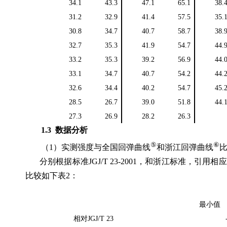
34.1
43.3
47.1
65.1
38.
31.2
32.9
41.4
57.5
35.
30.8
34.7
40.7
58.7
38.
32.7
35.3
41.9
54.7
44.
33.2
35.3
39.2
56.9
44.
33.1
34.7
40.7
54.2
44.
32.6
34.4
40.2
54.7
45.
28.5
26.7
39.0
51.8
44.
27.3
26.9
28.2
26.3
1.3
数据分析
⑤
⑥
（
1
）实测强度与全国回弹曲线
和浙江回弹曲线
分别根据标准
JGJ/T 23-2001
，和浙江标准，引用相应
比较如下表
2
：
最小值
相对
JGJ/T 23