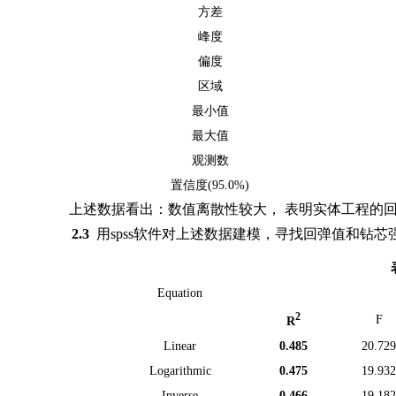
方差
峰度
偏度
区域
最小值
最大值
观测数
置信度
(95.0%)
上述数据看出：数值离散性较大，
表明实体工程的
2.3
用
spss
软件对上述数据建模，寻找回弹值和钻芯
Equation
2
F
R
Linear
0.485
20.72
Logarithmic
0.475
19.93
Inverse
0.466
19.18