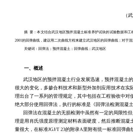
（武
摘
要：本文结合武汉地区预拌混凝土标准养护试块的试验数据和工
2001
的回弹曲线，建议用二次曲线方程来建立武汉地区的回弹曲线；对于混
关键词：回弹法；预拌混凝土；回弹曲线；武汉地区
一、概述
武汉地区的预拌混凝土行业发展迅速，预拌混凝土
很大的变化，多掺合料技术和新型外加剂应用技术在实
理出台了一系列的管理规定，其中包括在工程验收中对
绝大部分使用回弹法，执行的标准是《回弹法检测混凝
回弹法在混凝土的无损检测中虽然有一定的局限性但
理是用肖氏强度原理测定材料表面硬度，然后推断混凝
量很大，在标准
JGJ/T 23
的附录
A
里附有统一标准回弹曲