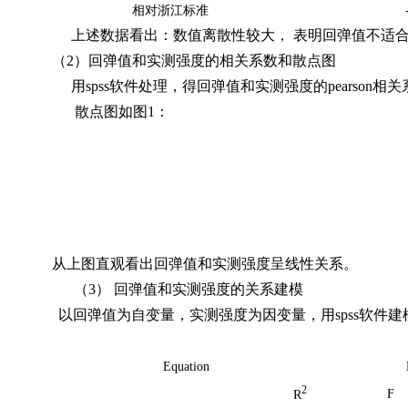
相对浙江标准
上述数据看出：数值离散性较大，
表明回弹值不适
（
2
）回弹值和实测强度的相关系数和散点图
用
spss
软件处理，得回弹值和实测强度的
pearson
相关
散点图如图
1
：
从上图直观看出回弹值和实测强度呈线性关系。
（
3
）
回弹值和实测强度的关系建模
以回弹值为自变量，实测强度为因变量，用
spss
软件建
Equation
2
F
R