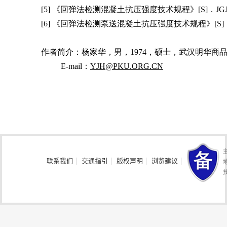
[5]
《回弹法检测混凝土抗压强度技术规程》
[S]
．
JGJ
[6]
《回弹法检测泵送混凝土抗压强度技术规程》
[S]
作者简介：杨家华，男，
1974
，硕士，武汉明华商
E-mail
：
YJH@PKU.ORG.CN
联系我们
|
交通指引
|
版权声明
|
浏览建议
|