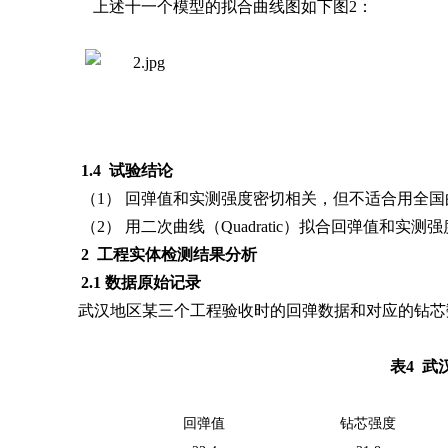
上述十一个模型的拟合曲线图如下图
2：
1.4
试验结论
（
1
）
回弹值和实测强度密切相关，但不适合用全国
（
2
）
用二次曲线（
Quadratic
）拟合回弹值和实测强
2
工程实体检测结果分析
2.1
数据原始记录
武汉地区某三个工程验收时的回弹数据和对应的钻芯
表
4
武
回弹值
钻芯强度