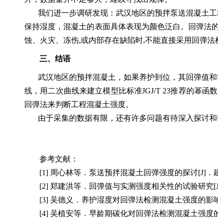
我们进一步调研发现：武汉地区的预拌泵送混凝土工
保持湿度，混凝土的表面具体表现为颜色泛白。回弹法
蚀、火灾、冻伤
,
或内部存在缺陷时
,
不能直接采用回弹法
三、结语
武汉地区的预拌混凝土，如果养护到位，其回弹值和
线，用二次曲线来建立模型
比标准
JGJ/T 23
推荐的幂函数
回弹法来判断工程混凝土强度。
由于采集的数据有限，还有许多问题有待深入探讨和
参考文献：
[1]
周心林等
．
泵送预拌混凝土回弹强度的探讨
[J]
．
[2]
郑建洪等
．
回弹值与实测强度相关性的试验研究
[
[3]
吴德义
．
养护湿度对回弹法检测混凝土强度的影
[4]
吴植安等
．
早龄期碳化对回弹法检测混凝土强度