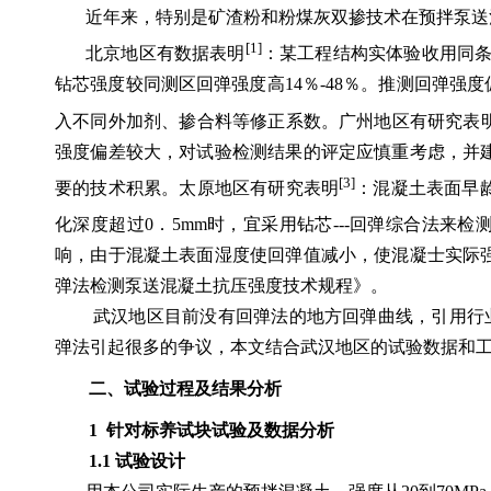
近年来，特别是矿渣粉和粉煤灰双掺技术在预拌泵送
[1]
北京地区有数据表明
：某工程结构实体验收用同
钻芯强度较同测区回弹强度高
14
％
-48
％。推测回弹强度
入不同外加剂、掺合料等修正系数。广州地区有研究表
强度偏差较大，对试验检测结果的评定应慎重考虑，并
[3]
要的技术积累。太原地区有研究表明
：混凝土表面早
化深度超过
0
．
5mm
时，宜采用钻芯
---
回弹综合法来检
响，由于混凝土表面湿度使回弹值减小，使混凝士实际
弹法检测泵送混凝土抗压强度技术规程》。
武汉地区目前没有回弹法的地方回弹曲线，引用行
弹法引起很多的争议，本文结合武汉地区的试验数据和
二、试验过程及结果分析
1
针对标养试块试验及数据分析
1.1
试验设计