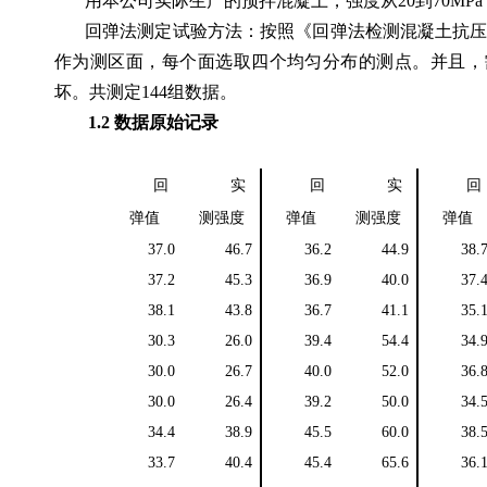
用本公司实际生产的预拌混凝土，强度从
20
到
70MPa
回弹法测定试验方法：按照《回弹法检测混凝土抗
作为测区面，每个面选取四个均匀分布的测点。并且，
坏。共测定
144
组数据。
1.2
数据原始记录
回
实
回
实
回
弹值
测强度
弹值
测强度
弹值
37.0
46.7
36.2
44.9
38.
37.2
45.3
36.9
40.0
37.
38.1
43.8
36.7
41.1
35.
30.3
26.0
39.4
54.4
34.
30.0
26.7
40.0
52.0
36.
30.0
26.4
39.2
50.0
34.
34.4
38.9
45.5
60.0
38.
33.7
40.4
45.4
65.6
36.